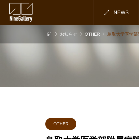

NEWS




お知らせ
OTHER
鳥取大学医学部附
OTHER