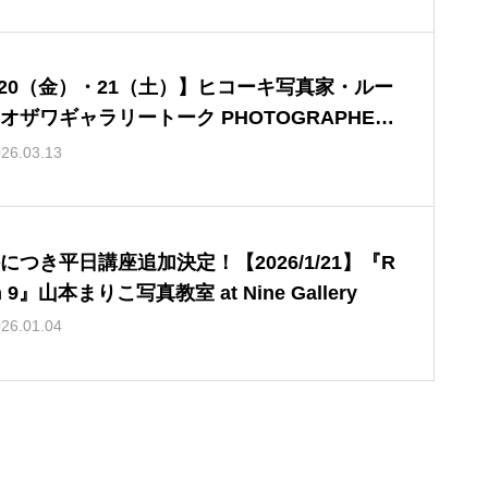
/20（金）・21（土）】ヒコーキ写真家・ルー
オザワギャラリートーク PHOTOGRAPHER
ETERNAL COLLECTION展『JETLINER PRE
26.03.13
M 2』
につき平日講座追加決定！【2026/1/21】『R
oom 9』山本まりこ写真教室 at Nine Gallery
26.01.04