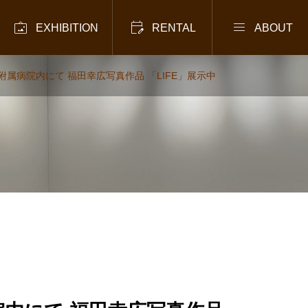



EXHIBITION
RENTAL
ABOUT
属病院内にて 福田幸広写真作品 「LIFE」展示中