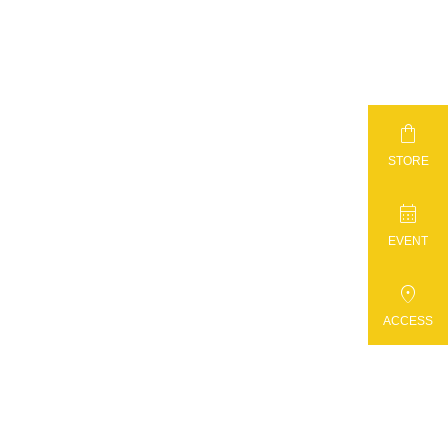

STORE

EVENT

ACCESS