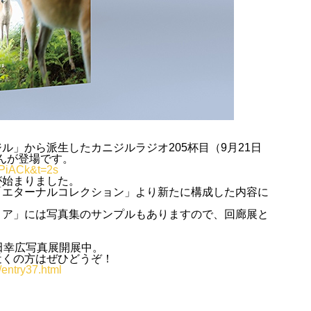
ル」から派生したカニジルラジオ205杯目（9月21日
んが登場です。
OPiACk&t=2s
が始まりました。
「エターナルコレクション」より新たに構成した内容に
トア」には写真集のサンプルもありますので、回廊展と
田幸広写真展開展中。
近くの方はぜひどうぞ！
…/entry37.html