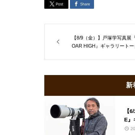


Post
Share
【8/9（金）】戸塚学写真展

OAR HIGH』ギャラリートー
新
【6
E』
20