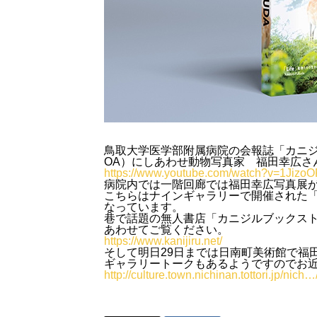
鳥取大学医学部附属病院の会報誌「カニジ
OA）にしあわせ動物写真家 福田幸広さ
https://www.youtube.com/watch?v=1Jizo
病院内では一階回廊では福田幸広写真展
こちらはナインギャラリーで開催された
なっています。
巷で話題の無人書店「カニジルブックス
あわせてご覧ください。
https://www.kanijiru.net/
そして明日29日までは日南町美術館で福
ギャラリートークもあるようですのでお
http://culture.town.nichinan.tottori.jp/nich