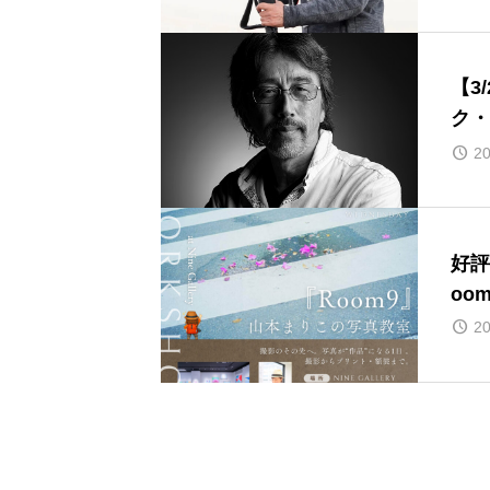
【3
ク・
S’ 
20
MIU
好評
20