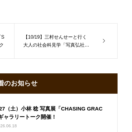
『S
【10/19】三村せんせーと行く

ク
大人の社会科見学「写真弘社」
編2024
着のお知らせ
/27（土）小林 稔 写真展「CHASING GRAC
ギャラリートーク開催！
26.06.18