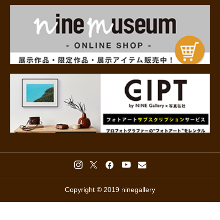
Copyright © 2019 ninegallery



ACCESS
CONTACT
CALL