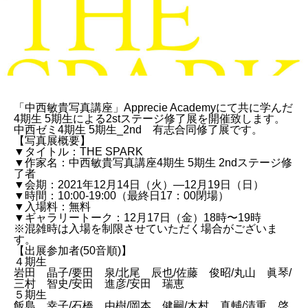
「中西敏貴写真講座」Apprecie Academyにて共に学んだ
4期生 5期生による2stステージ修了展を開催致します。
中西ゼミ4期生 5期生_2nd 有志合同修了展です。
【写真展概要】
▼タイトル：THE SPARK
▼作家名：中西敏貴写真講座4期生 5期生 2ndステージ修
了者
▼会期：2021年12月14日（火）―12月19日（日）
▼時間：10:00-19:00（最終日17：00閉場）
▼入場料：無料
▼ギャラリートーク：12月17日（金）18時〜19時
※混雑時は入場を制限させていただく場合がございま
す。
【出展参加者(50音順)】
４期生
岩田 晶子/要田 泉/北尾 辰也/佐藤 俊昭/丸山 眞琴/
三村 智史/安田 進彦/安田 瑞恵
５期生
飯島 幸子/石橋 由樹/岡本 健嗣/木村 真輔/清重 啓