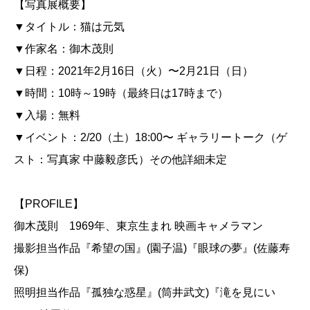
【写真展概要】
▼タイトル：猫は元気
▼作家名：御木茂則
▼日程：2021年2月16日（火）〜2月21日（日）
▼時間：10時～19時（最終日は17時まで）
▼入場：無料
▼イベント：2/20（土）18:00〜 ギャラリートーク（ゲ
スト：写真家 中藤毅彦氏）その他詳細未定
【PROFILE】
御木茂則 1969年、東京生まれ 映画キャメラマン
撮影担当作品『希望の国』(園子温)『眼球の夢』(佐藤寿
保)
照明担当作品『孤独な惑星』(筒井武文)『滝を見にい