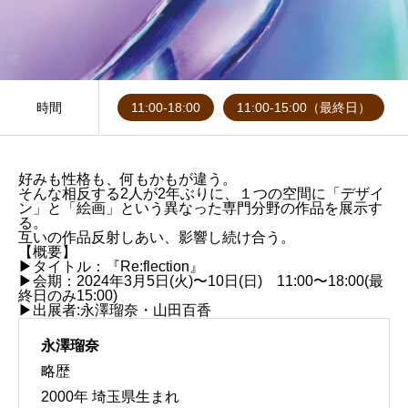
時間
11:00-18:00
11:00-15:00（最終日）
好みも性格も、何もかもが違う。
そんな相反する2人が2年ぶりに、１つの空間に「デザイ
ン」と「絵画」という異なった専門分野の作品を展示す
る。
互いの作品反射しあい、影響し続け合う。
【概要】
▶︎タイトル：『Re:flection』
▶︎会期：2024年3月5日(火)〜10日(日) 11:00〜18:00(最
終日のみ15:00)
▶︎出展者:永澤瑠奈・山田百香
永澤瑠奈
略歴
2000年 埼玉県生まれ