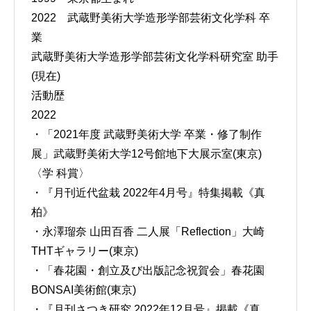
2022 武蔵野美術大学造形学部芸術文化学科 卒
業
武蔵野美術大学造形学部芸術文化学科研究室 助手
(現在)
活動歴
2022
・「2021年度 武蔵野美術大学 卒業・修了制作
展」武蔵野美術大学12号館地下大展示室(東京)
〈学 科賞〉
・『月刊近代盆栽 2022年4月号』特集掲載《真
柏》
・永澤瑠奈 山田百香 二人展「Reflection」大崎
THTギャラリー(東京)
・「春花園・創立及び出版記念祝賀会」春花園
BONSAI美術館(東京)
・『月刊さつき研究 2022年12月号』掲載《真