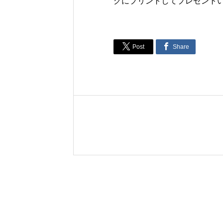
グにプリントしてプレゼント


Post
Share