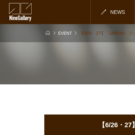

NEWS



EVENT
【6/26・27】「JARDI
【6/26・