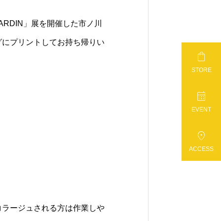
RDIN」展を開催した市ノ川
グにプリントしてお持ち帰りい

STORE

EVENT

ACCESS
コラージュされる方は作業しや