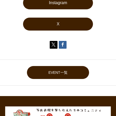
Instagram
X


EVENT一覧