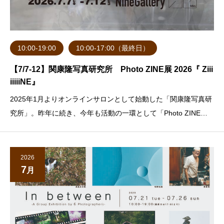
10:00-19:00
10:00-17:00（最終日）
【7/7-12】関康隆写真研究所 Photo ZINE展 2026『 Ziii
iiiiiNE』
2025年1月よりオンラインサロンとして始動した「関康隆写真研
究所」。昨年に続き、今年も活動の一環として「Photo ZINE展 2
026」を開催いたします。ZINE（ジン）とは、個人や少人数で制
作される自主出版物のこと。テーマや形式にとらわれず、自由な
発想で制作されるのが特
2026
7
月