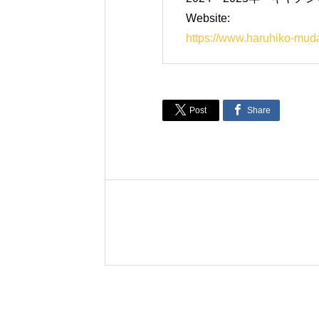
Website:
https://www.haruhiko-mu


Post
Share