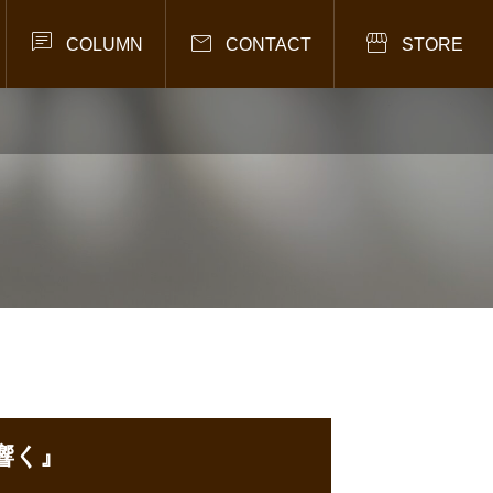



COLUMN
CONTACT
STORE
響く』