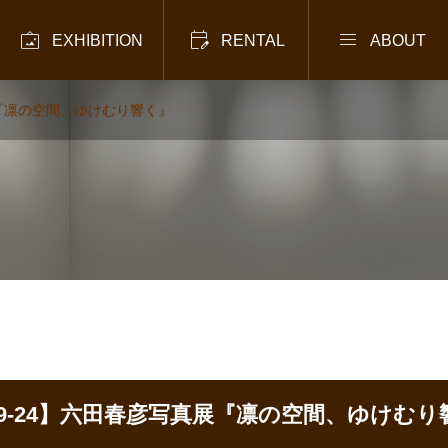



EXHIBITION
RENTAL
ABOUT
展『凛の空間、ゆけむり響く』
/19-24】六田春彦写真展『凛の空間、ゆけむり