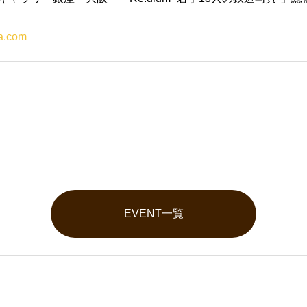
da.com
EVENT一覧