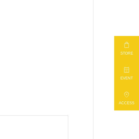

STORE

EVENT

ACCESS