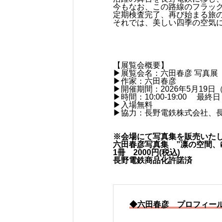
今もなお、この路線のフラッ
定期検査完了、再び始まる旅
それでは、美しい四季の空気に
【展覧会概要】
▶︎展覧会名：六田春彦 写真
▶︎作家：六田春彦
▶︎開催期間：2026年5月19
▶︎時間：10:00-19:00 最終
▶︎入場無料
▶︎協力：長野電鉄株式会社、
※会場にて写真集を販売いた
六田春彦写真集 ”凛の空間、
1冊 2000円(税込)
長野電鉄商品化許諾済
◆六田春彦 プロフィー