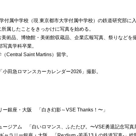
学付属中学校（現 東京都市大学付属中学校）の鉄道研究部に
に所属したことをきっかけに写真を始める。
古美術品、博物館・美術館収蔵品、企業広報写真、祭りなどを
学部写真学科卒業。
tral Saint Martins）留学。
。
式「小田急ロマンスカーカレンダー2026」撮影。
リー銀座・大阪 「白き幻影～VSE Thanks！〜」
ミュージアム 「白いロマンス、ふたたび。〜VSE勇退記念写
ンギャラリー銀座・大阪 「Re:dium -若手13人の鉄道写真-」総