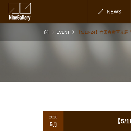

NEWS



EVENT
【5/19-24】六田春彦写真
2026
【5
5
月