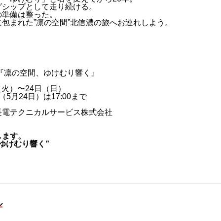
グシップとして走り続ける。
の準備は整った。
包まれた”凛の空間”北信濃の旅へお連れしよう。
展『凛の空間、ゆけむり響く』
日（火）〜24日（日）
日（5月24日）は17:00まで
長電テクニカルサービス株式会社
します。
ゆけむり響く”
ル