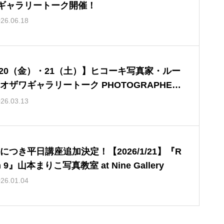
ギャラリートーク開催！
26.06.18
/20（金）・21（土）】ヒコーキ写真家・ルー
オザワギャラリートーク PHOTOGRAPHER
ETERNAL COLLECTION展『JETLINER PRE
26.03.13
M 2』
につき平日講座追加決定！【2026/1/21】『R
oom 9』山本まりこ写真教室 at Nine Gallery
26.01.04