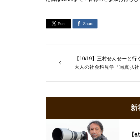


Post
Share
【10/19】三村せんせーと行

大人の社会科見学「写真弘社
編2024
新
【6