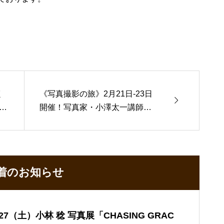
く
《写真撮影の旅》2月21日-23日

」
開催！写真家・小澤太一講師に
よる【モーレツ北海道流氷ツア
ー2025】
着のお知らせ
/27（土）小林 稔 写真展「CHASING GRAC