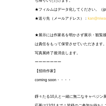
ち帰りいただけます。
★フィルムはデータ化してください。（jpg or
★送り先（メールアドレス）：
kan@niwa
★展示には作家名を明かさず展示・観覧
は責任をもって保管させていただきます
写真展終了後消去します。
ーーーーーーー
【招待作家】
coming soon・・・・
錚々たる10人と一緒に無二なキャベジン
応募は12/31まで！皆様のご参加お待ち