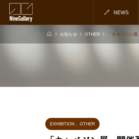

NEWS




お知らせ
OTHER
「キャベジン展
EXHIBITION
,
OTHER