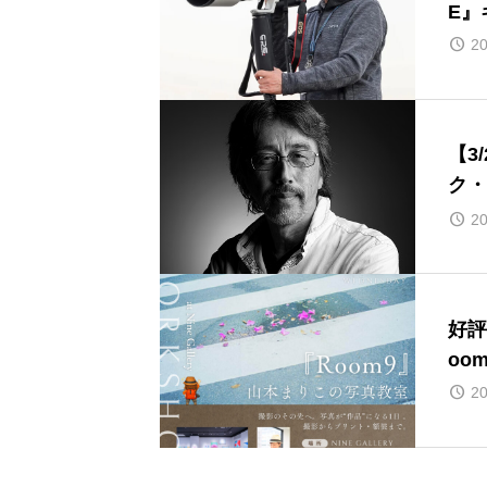
E』
20
【3
ク・
S’ 
20
MIU
好評
20