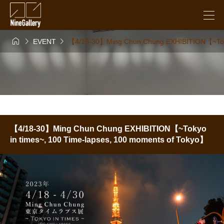



EVENT
【4/18-30】Ming Chun Chung EXHIBITION【~Tokyo
【4/18-30】Ming Chun Chung EXHIBITION【~Tokyo
in times~, 100 Time-lapses, 100 moments of Tokyo】