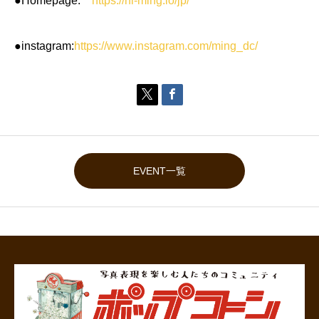
●Homepage:
https://hi-ming.io/jp/
●instagram:
https://www.instagram.com/ming_dc/


EVENT一覧