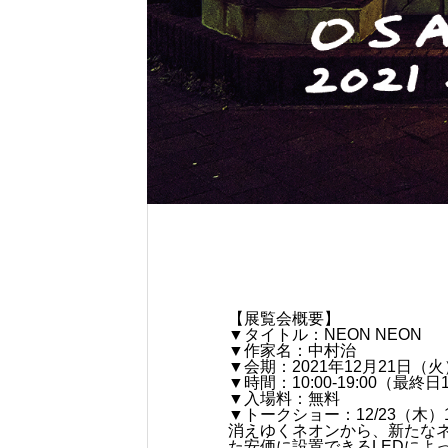
【展覧会概要】
▼タイトル：NEON NEON
▼作家名：中村治
▼会期：2021年12月21日（
▼時間：10:00-19:00（最終
▼入場料：無料
▼トークショー：12/23（木）
消えゆくネオンから、新たなネ
た安価に設置できるLEDによ