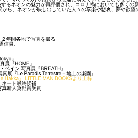
発するネオンの魅力が再評価され、コロナ禍においても多くの
風景から、ネオンが映し出していた人々の享楽や悲哀、夢や欲望
、２年間各地で写真を撮る
地通信員、
tokyo』
写真展『HOME』
ル・ベイン 写真展『BREATH』
Le Paradis Terrestre – 地上の楽園』
 the Hakka』 LITTLE MAN BOOKSより上梓
ミネート最終候補
写真新人奨励賞受賞