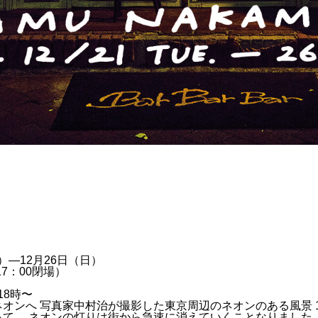
火）―12月26日（日）
日17：00閉場）
18時〜
オンへ 写真家中村治が撮影した東京周辺のネオンのある風景 
って、 ネオンの灯りは街から急速に消えていくことなりました