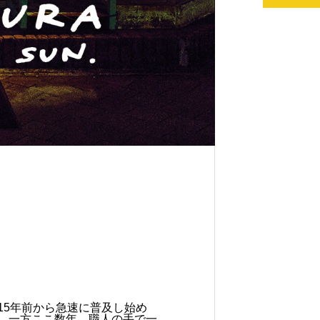
15年前から急速に普及し始め
。 一方ここ数年、職人の手で一