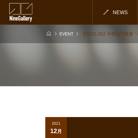

NEWS



EVENT
【12/21-26】中村治写真展「
2021
12
月