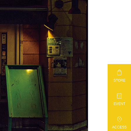

STORE

EVENT

ACCESS