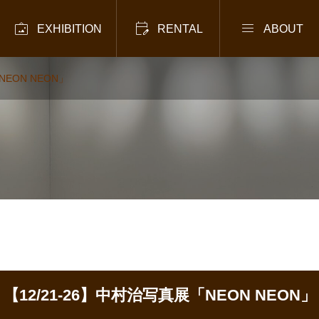



EXHIBITION
RENTAL
ABOUT
NEON NEON」
【12/21-26】中村治写真展「NEON NEON」