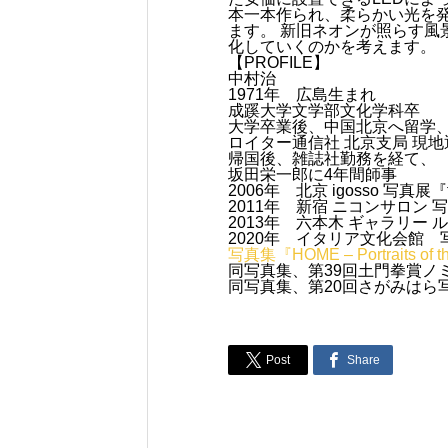
本一本作られ、柔らかい光を
ます。 新旧ネオンが照らす
化していくのかを考えます。
【PROFILE】
中村治
1971年 広島生まれ
成蹊大学文学部文化学科卒
大学卒業後、中国北京へ留学
ロイター通信社 北京支局 現
帰国後、雑誌社勤務を経て、
坂田栄一郎に4年間師事
2006年 北京 igosso 写真展『
2011年 新宿 ニコンサロン 
2013年 六本木 ギャラリー 
2020年 イタリア文化会館 写真展『
写真集『HOME – Portraits of
同写真集、第39回土門拳賞ノ
同写真集、第20回さがみはら


Post
Share